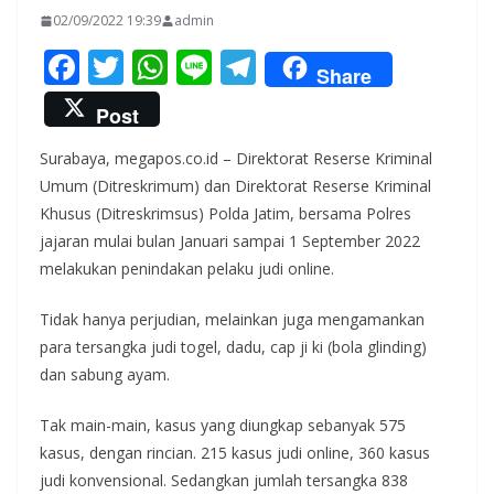
02/09/2022 19:39
admin
F
T
W
Li
T
Share
ac
w
h
n
el
Post
e
itt
at
e
e
Surabaya, megapos.co.id – Direktorat Reserse Kriminal
b
er
s
gr
Umum (Ditreskrimum) dan Direktorat Reserse Kriminal
o
A
a
Khusus (Ditreskrimsus) Polda Jatim, bersama Polres
o
p
m
jajaran mulai bulan Januari sampai 1 September 2022
k
p
melakukan penindakan pelaku judi online.
Tidak hanya perjudian, melainkan juga mengamankan
para tersangka judi togel, dadu, cap ji ki (bola glinding)
dan sabung ayam.
Tak main-main, kasus yang diungkap sebanyak 575
kasus, dengan rincian. 215 kasus judi online, 360 kasus
judi konvensional. Sedangkan jumlah tersangka 838