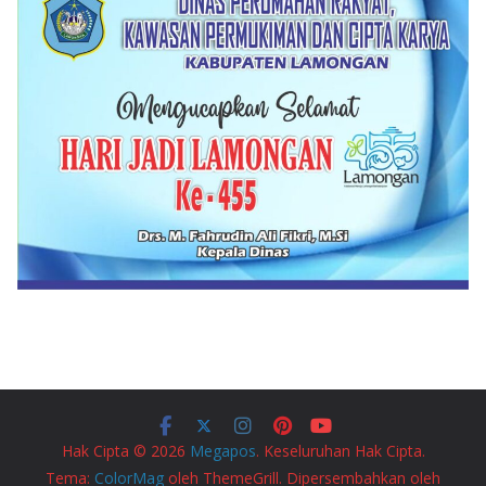
Hak Cipta © 2026
Megapos
. Keseluruhan Hak Cipta.
Tema:
ColorMag
oleh ThemeGrill. Dipersembahkan oleh