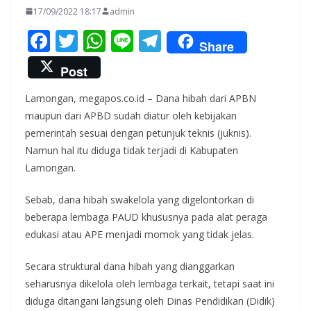
17/09/2022 18:17
admin
F
T
W
Li
T
Share
ac
w
h
n
el
Post
e
itt
at
e
e
Lamongan, megapos.co.id – Dana hibah dari APBN
b
er
s
gr
maupun dari APBD sudah diatur oleh kebijakan
o
A
a
pemerintah sesuai dengan petunjuk teknis (juknis).
o
p
m
Namun hal itu diduga tidak terjadi di Kabupaten
k
p
Lamongan.
Sebab, dana hibah swakelola yang digelontorkan di
beberapa lembaga PAUD khususnya pada alat peraga
edukasi atau APE menjadi momok yang tidak jelas.
Secara struktural dana hibah yang dianggarkan
seharusnya dikelola oleh lembaga terkait, tetapi saat ini
diduga ditangani langsung oleh Dinas Pendidikan (Didik)