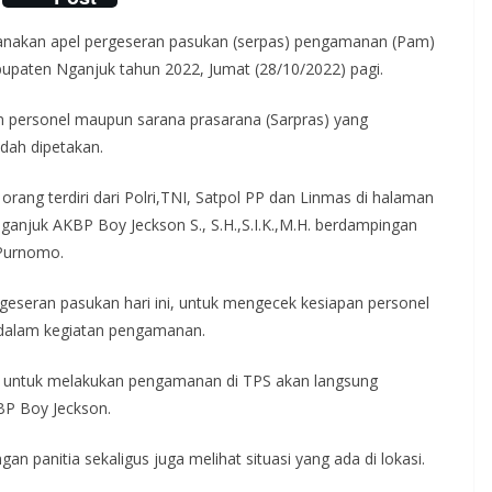
anakan apel pergeseran pasukan (serpas) pengamanan (Pam)
upaten Nganjuk tahun 2022, Jumat (28/10/2022) pagi.
n personel maupun sarana prasarana (Sarpras) yang
udah dipetakan.
ang terdiri dari Polri,TNI, Satpol PP dan Linmas di halaman
ganjuk AKBP Boy Jeckson S., S.H.,S.I.K.,M.H. berdampingan
 Purnomo.
eseran pasukan hari ini, untuk mengecek kesiapan personel
 dalam kegiatan pengamanan.
an untuk melakukan pengamanan di TPS akan langsung
BP Boy Jeckson.
 panitia sekaligus juga melihat situasi yang ada di lokasi.