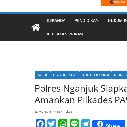
BERANDA
PENDIDIKAN
HUKUM &
KEBIJAKAN PRIVASI
DAERAH
HEAD LINE NEWS
HUKUM & KRIMINAL
NGANJU
Polres Nganjuk Siapk
Amankan Pilkades P
29/10/2022 08:33
admin
F
T
W
Li
T
Share