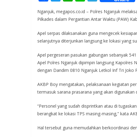
ac
w
h
n
el
Nganjuk, megapos.co.id – Polres Nganjuk melaks
e
itt
at
e
e
Pilkades dalam Pergantian Antar Waktu (PAW) Kab
b
er
s
gr
o
A
a
Apel serpas dilaksanakan guna mengecek kesiapa
selanjutnya diterjunkan langsung ke lokasi yang s
o
p
m
k
p
Apel pergeseran pasukan gabungan sebanyak 541 or
Apel Polres Nganjuk dipimpin langsung Kapolres N
dengan Dandim 0810 Nganjuk Letkol Inf Tri Joko
AKBP Boy mengatakan, pelaksanaan kegiatan perg
termasuk sarana prasarana yang akan digunakan
“Personel yang sudah disprintkan atau di tugask
berangkat ke lokasi TPS masing-masing,” kata AK
Hal tersebut guna memudahkan berkoordinasi dengan