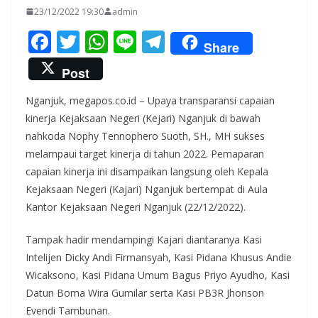
23/12/2022 19:30
admin
F
T
W
Li
T
Share
ac
w
h
n
el
Post
e
itt
at
e
e
Nganjuk, megapos.co.id – Upaya transparansi capaian
b
er
s
gr
kinerja Kejaksaan Negeri (Kejari) Nganjuk di bawah
o
A
a
nahkoda Nophy Tennophero Suoth, SH., MH sukses
o
p
m
melampaui target kinerja di tahun 2022. Pemaparan
k
p
capaian kinerja ini disampaikan langsung oleh Kepala
Kejaksaan Negeri (Kajari) Nganjuk bertempat di Aula
Kantor Kejaksaan Negeri Nganjuk (22/12/2022).
Tampak hadir mendampingi Kajari diantaranya Kasi
Intelijen Dicky Andi Firmansyah, Kasi Pidana Khusus Andie
Wicaksono, Kasi Pidana Umum Bagus Priyo Ayudho, Kasi
Datun Boma Wira Gumilar serta Kasi PB3R Jhonson
Evendi Tambunan.