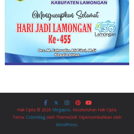
Hak Cipta © 2026
Megapos
. Keseluruhan Hak Cipta.
Tema:
ColorMag
oleh ThemeGrill. Dipersembahkan oleh
WordPress
.