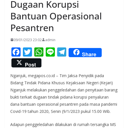
Dugaan Korupsi
Bantuan Operasional
Pesantren
09/01/2023 23:02
admin
F
T
W
Li
T
Share
ac
w
h
n
el
Post
e
itt
at
e
e
Nganjuk, megapos.co.id – Tim Jaksa Penyidik pada
b
er
s
gr
Bidang Tindak Pidana Khusus Kejaksaan Negeri (Kejari)
o
A
a
Nganjuk melakukan penggeledahan dan penyitaan barang
o
p
m
bukti terkait dugaan tindak pidana korupsi penyaluran
k
p
dana bantuan operasional pesantren pada masa pandemi
Covid-19 tahun 2020, Senin (9/1/2023 pukul 15.00 Wib.
Adapun penggeledahan dilakukan di rumah tersangka MS