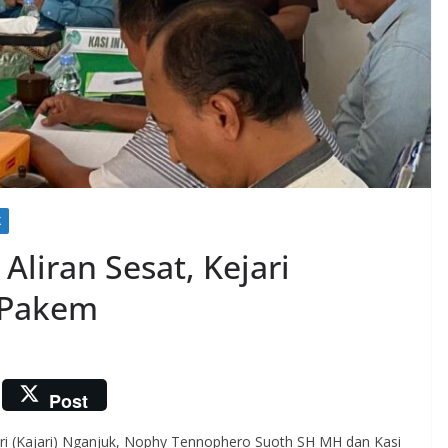
K
Aliran Sesat, Kejari
 Pakem
Post
ri (Kajari) Nganjuk, Nophy Tennophero Suoth SH MH dan Kasi