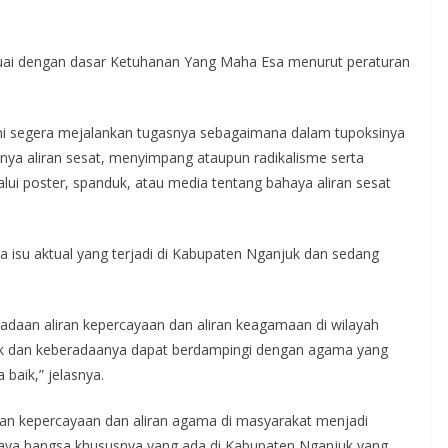
suai dengan dasar Ketuhanan Yang Maha Esa menurut peraturan
ini segera mejalankan tugasnya sebagaimana dalam tupoksinya
ya aliran sesat, menyimpang ataupun radikalisme serta
lui poster, spanduk, atau media tentang bahaya aliran sesat
a isu aktual yang terjadi di Kabupaten Nganjuk dan sedang
adaan aliran kepercayaan dan aliran keagamaan di wilayah
ik dan keberadaanya dapat berdampingi dengan agama yang
baik,” jelasnya.
aliran kepercayaan dan aliran agama di masyarakat menjadi
ya bangsa khususnya yang ada di Kabupaten Nganjuk yang