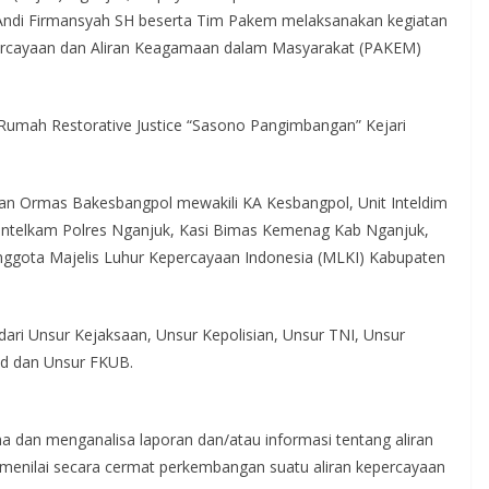
ky Andi Firmansyah SH beserta Tim Pakem melaksanakan kegiatan
percayaan dan Aliran Keagamaan dalam Masyarakat (PAKEM)
i Rumah Restorative Justice “Sasono Pangimbangan” Kejari
 dan Ormas Bakesbangpol mewakili KA Kesbangpol, Unit Inteldim
I Intelkam Polres Nganjuk, Kasi Bimas Kemenag Kab Nganjuk,
ggota Majelis Luhur Kepercayaan Indonesia (MLKI) Kabupaten
ari Unsur Kejaksaan, Unsur Kepolisian, Unsur TNI, Unsur
d dan Unsur FKUB.
 dan menganalisa laporan dan/atau informasi tentang aliran
 menilai secara cermat perkembangan suatu aliran kepercayaan