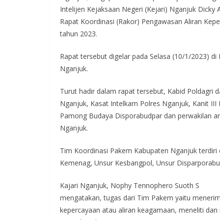
e
itt
at
e
e
Intelijen Kejaksaan Negeri (Kejari) Nganjuk Dic
b
er
s
gr
Rapat Koordinasi (Rakor) Pengawasan Aliran Ke
o
A
a
tahun 2023.
o
p
m
Rapat tersebut digelar pada Selasa (10/1/2023) d
k
p
Nganjuk.
Turut hadir dalam rapat tersebut, Kabid Poldagri
Nganjuk, Kasat Intelkam Polres Nganjuk, Kanit II
Pamong Budaya Disporabudpar dan perwakilan an
Nganjuk.
Tim Koordinasi Pakem Kabupaten Nganjuk terdiri d
Kemenag, Unsur Kesbangpol, Unsur Disparporabu
Kajari Nganjuk, Nophy Tennophero Suoth S
mengatakan, tugas dari Tim Pakem yaitu menerima
kepercayaan atau aliran keagamaan, meneliti dan