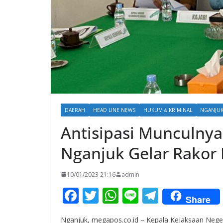
DAERAH
HEAD LINE NEWS
HUKUM & KRIMINAL
NGANJU
Antisipasi Munculnya 
Nganjuk Gelar Rakor
10/01/2023 21:16
admin
F
T
W
Li
T
Share
ac
w
h
n
el
Nganjuk, megapos.co.id – Kepala Kejaksaan Nege