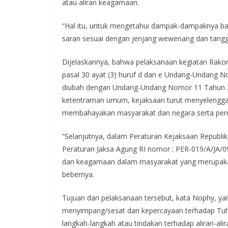
atau aliran keagamaan.
“Hal itu, untuk mengetahui dampak-dampaknya ba
saran sesuai dengan jenjang wewenang dan tanggu
Dijelaskannya, bahwa pelaksanaan kegiatan Rak
pasal 30 ayat (3) huruf d dan e Undang-Undang 
diubah dengan Undang-Undang Nomor 11 Tahun 202
ketentraman umum, kejaksaan turut menyelengga
membahayakan masyarakat dan negara serta pen
“Selanjutnya, dalam Peraturan Kejaksaan Republ
Peraturan Jaksa Agung RI nomor : PER-019/A/JA/0
dan keagamaan dalam masyarakat yang merupakan
bebernya.
Tujuan dari pelaksanaan tersebut, kata Nophy, yai
menyimpang/sesat dari kepercayaan terhadap T
langkah-langkah atau tindakan terhadap aliran-a