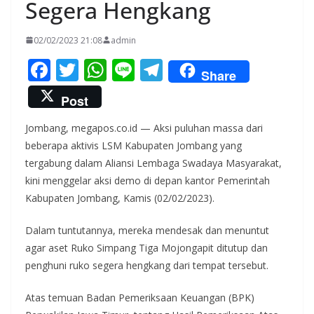
Segera Hengkang
02/02/2023 21:08
admin
F
T
W
Li
T
Share
ac
w
h
n
el
Post
e
itt
at
e
e
Jombang, megapos.co.id — Aksi puluhan massa dari
b
er
s
gr
beberapa aktivis LSM Kabupaten Jombang yang
o
A
a
tergabung dalam Aliansi Lembaga Swadaya Masyarakat,
o
p
m
kini menggelar aksi demo di depan kantor Pemerintah
k
p
Kabupaten Jombang, Kamis (02/02/2023).
Dalam tuntutannya, mereka mendesak dan menuntut
agar aset Ruko Simpang Tiga Mojongapit ditutup dan
penghuni ruko segera hengkang dari tempat tersebut.
Atas temuan Badan Pemeriksaan Keuangan (BPK)