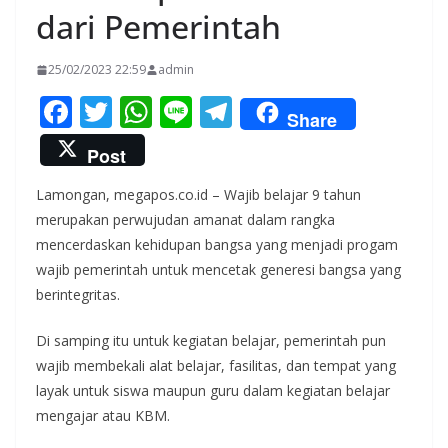
dari Pemerintah
25/02/2023 22:59
admin
F
T
W
Li
T
Share
ac
w
h
n
el
Post
e
itt
at
e
e
Lamongan, megapos.co.id – Wajib belajar 9 tahun
b
er
s
gr
merupakan perwujudan amanat dalam rangka
o
A
a
mencerdaskan kehidupan bangsa yang menjadi progam
o
p
m
wajib pemerintah untuk mencetak generesi bangsa yang
k
p
berintegritas.
Di samping itu untuk kegiatan belajar, pemerintah pun
wajib membekali alat belajar, fasilitas, dan tempat yang
layak untuk siswa maupun guru dalam kegiatan belajar
mengajar atau KBM.