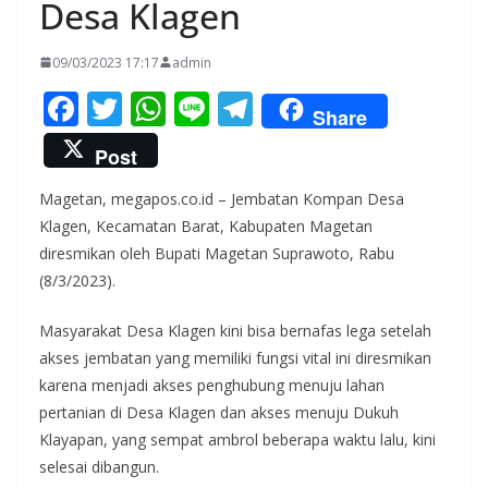
Desa Klagen
09/03/2023 17:17
admin
F
T
W
Li
T
Share
ac
w
h
n
el
Post
e
itt
at
e
e
Magetan, megapos.co.id – Jembatan Kompan Desa
b
er
s
gr
Klagen, Kecamatan Barat, Kabupaten Magetan
o
A
a
diresmikan oleh Bupati Magetan Suprawoto, Rabu
o
p
m
(8/3/2023).
k
p
Masyarakat Desa Klagen kini bisa bernafas lega setelah
akses jembatan yang memiliki fungsi vital ini diresmikan
karena menjadi akses penghubung menuju lahan
pertanian di Desa Klagen dan akses menuju Dukuh
Klayapan, yang sempat ambrol beberapa waktu lalu, kini
selesai dibangun.