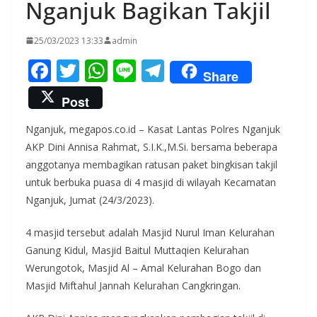
Nganjuk Bagikan Takjil
25/03/2023 13:33
admin
F
T
W
Li
T
Share
ac
w
h
n
el
Post
e
itt
at
e
e
Nganjuk, megapos.co.id – Kasat Lantas Polres Nganjuk
b
er
s
gr
AKP Dini Annisa Rahmat, S.I.K.,M.Si. bersama beberapa
o
A
a
anggotanya membagikan ratusan paket bingkisan takjil
o
p
m
untuk berbuka puasa di 4 masjid di wilayah Kecamatan
k
p
Nganjuk, Jumat (24/3/2023).
4 masjid tersebut adalah Masjid Nurul Iman Kelurahan
Ganung Kidul, Masjid Baitul Muttaqien Kelurahan
Werungotok, Masjid Al – Amal Kelurahan Bogo dan
Masjid Miftahul Jannah Kelurahan Cangkringan.