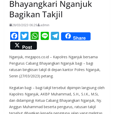
Bhayangkari Nganjuk
Bagikan Takjil
28/03/2023 06:29
admin
F
T
W
Li
T
Share
ac
w
h
n
el
Post
e
itt
at
e
e
Nganjuk, megapos.co.id – Kapolres Nganjuk bersama
b
er
s
gr
Pengurus Cabang Bhayangkari Nganjuk bagi – bagi
o
A
a
ratusan bingkisan takjil di depan kantor Polres Nganjuk,
o
p
m
Senin (27/03/2023) petang.
k
p
Kegiatan bagi – bagi takjil tersebut dipimpin langsung oleh
Kapolres Nganjuk, AKBP Muhammad, S.H., S.I.K., M.Si,
dan didampingi Ketua Cabang Bhayangkari Nganjuk, Ny.
Anggun Muhammad beserta pengurus, ratusan takjil
tersebut dibagikan kepada pengguna jalan yang melintas