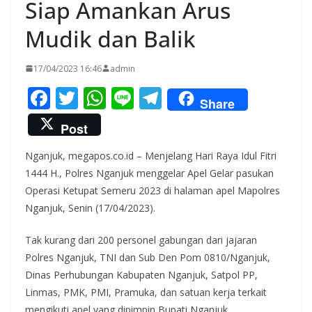
Siap Amankan Arus
Mudik dan Balik
17/04/2023 16:46
admin
F
T
W
Li
T
Share
ac
w
h
n
el
Post
e
itt
at
e
e
Nganjuk, megapos.co.id – Menjelang Hari Raya Idul Fitri
b
er
s
gr
1444 H., Polres Nganjuk menggelar Apel Gelar pasukan
o
A
a
Operasi Ketupat Semeru 2023 di halaman apel Mapolres
o
p
m
Nganjuk, Senin (17/04/2023).
k
p
Tak kurang dari 200 personel gabungan dari jajaran
Polres Nganjuk, TNI dan Sub Den Pom 0810/Nganjuk,
Dinas Perhubungan Kabupaten Nganjuk, Satpol PP,
Linmas, PMK, PMI, Pramuka, dan satuan kerja terkait
mengikuti apel yang dipimpin Bupati Nganjuk