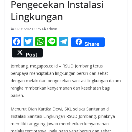
Pengecekan Instalasi
Lingkungan
22/05/2023 11:53
admin
F
T
W
Li
T
Share
ac
w
h
n
el
Post
e
itt
at
e
e
Jombang, megapos.co.id – RSUD Jombang terus
b
er
s
gr
berupaya menciptakan lingkungan bersih dan sehat
o
A
a
dengan melakukan pengecekan sanitasi lingkungan dalam
o
p
m
rangka mmberikan kenyamanan dan kesehatan bagi
k
p
pasien.
Menurut Dian Kartika Dewi, SKL selaku Sanitarian di
Instalasi Sanitasi Lingkungan RSUD Jombang, pihaknya
memiliki tanggung jawab memberikan kenyamanan
melalui terciptanya lingkungan yang bersih dan sehat.