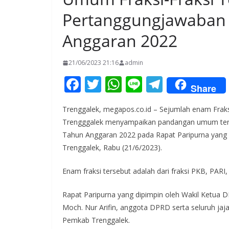
Pertanggungjawaban
Anggaran 2022
21/06/2023 21:16
admin
F
T
W
Li
T
Share
ac
w
h
n
el
Trenggalek, megapos.co.id – Sejumlah enam Fra
e
itt
at
e
e
Trengggalek menyampaikan pandangan umum terh
b
er
s
gr
Tahun Anggaran 2022 pada Rapat Paripurna yang 
o
A
a
Trenggalek, Rabu (21/6/2023).
o
p
m
Enam fraksi tersebut adalah dari fraksi PKB, PAR
k
p
Rapat Paripurna yang dipimpin oleh Wakil Ketua D
Moch. Nur Arifin, anggota DPRD serta seluruh jaj
Pemkab Trenggalek.