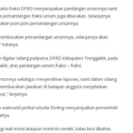
raksi-fraksi DPRD menyampaikan pandangan umumnya nanti
ya pemandangan fraksi umum juga dibacakan. Selanjutnya
bacakan poin-poin pemandangan umumnya
ah membacakan pemandangan umumnya, selanjutnya akan
” katanya.
 digelar sidang paripurna DPRD Kabupaten Trenggalek, pada
alek, atas pandangan umum fraksi – fraksi.
mumnya sekaligus menyerahkan laporan, nanti dalam sidang
tuk membacakan jawaban di hadapan anggota menjelaskan
r,” lanjutnya.
han walimurid perihal wisuda Doding menyampaikan pemerintah
anya.
 wali murid ataupun murid itu sendiri, kalau bisa dibahas