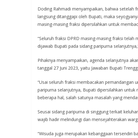
Doding Rahmadi menyampaikan, bahwa setelah f
langsung ditanggapi oleh Bupati, maka seyogyan
masing-masing fraksi dipersilahkan untuk mem
“Seluruh fraksi DPRD masing-masing fraksi tel
dijawab Bupati pada sidang paripurna selanjutnya,
Pihaknya menyampaikan, agenda selanjutnya akan
tanggal 27 Juni 2023, yaitu Jawaban Bupati Trengg
“Usai seluruh fraksi membacakan pemandangan u
paripurna selanjutnya, Bupati dipersilahkan un
beberapa hal, salah satunya masalah yang mendasa
Seusai sidang paripurna di singgung terkait kelu
wajib hadir melindungi dan mensejahterakan warg
“Wisuda juga merupakan kebanggaan tersendiri bagi