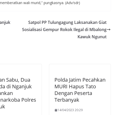
 memberatkan wali murid,” pungkasnya. (Adv/sdr)
anjuk
Satpol PP Tulungagung Laksanakan Giat
Sosialisasi Gempur Rokok Ilegal di Mbalong
Kawuk Ngunut
an Sabu, Dua
Polda Jatim Pecahkan
a di Nganjuk
MURI Hapus Tato
ankan
Dengan Peserta
snarkoba Polres
Terbanyak
uk
14/04/2023 20:29