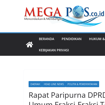
Skip
to
content
BERANDA
PENDIDIKAN
HUKUM &
KEBIJAKAN PRIVASI
DAERAH
HEAD LINE NEWS
POLITIK & PEMERINTAHAN
Rapat Paripurna DPR
Umum Fraksi-Fraksi 