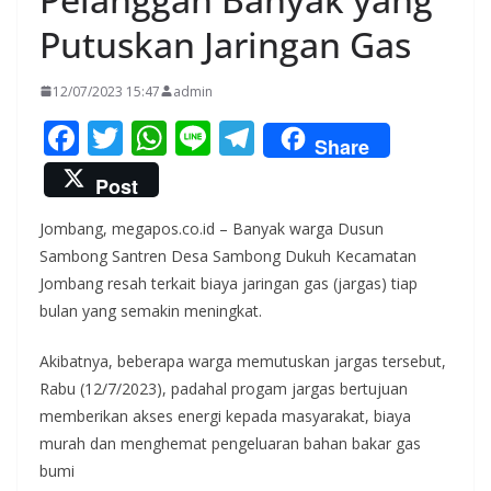
Putuskan Jaringan Gas
12/07/2023 15:47
admin
F
T
W
Li
T
Share
ac
w
h
n
el
Post
e
itt
at
e
e
Jombang, megapos.co.id – Banyak warga Dusun
b
er
s
gr
Sambong Santren Desa Sambong Dukuh Kecamatan
o
A
a
Jombang resah terkait biaya jaringan gas (jargas) tiap
o
p
m
bulan yang semakin meningkat.
k
p
Akibatnya, beberapa warga memutuskan jargas tersebut,
Rabu (12/7/2023), padahal progam jargas bertujuan
memberikan akses energi kepada masyarakat, biaya
murah dan menghemat pengeluaran bahan bakar gas
bumi