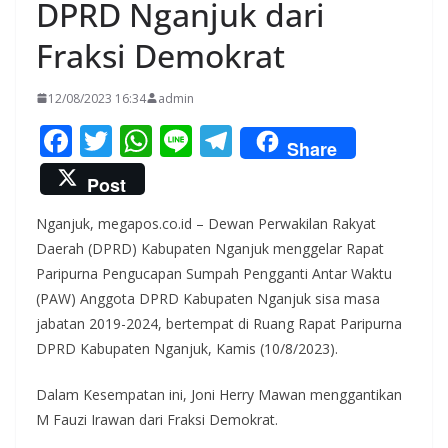
DPRD Nganjuk dari
Fraksi Demokrat
12/08/2023 16:34
admin
F
T
W
Li
T
Share
ac
w
h
n
el
Post
e
itt
at
e
e
Nganjuk, megapos.co.id – Dewan Perwakilan Rakyat
b
er
s
gr
Daerah (DPRD) Kabupaten Nganjuk menggelar Rapat
o
A
a
Paripurna Pengucapan Sumpah Pengganti Antar Waktu
o
p
m
(PAW) Anggota DPRD Kabupaten Nganjuk sisa masa
k
p
jabatan 2019-2024, bertempat di Ruang Rapat Paripurna
DPRD Kabupaten Nganjuk, Kamis (10/8/2023).
Dalam Kesempatan ini, Joni Herry Mawan menggantikan
M Fauzi Irawan dari Fraksi Demokrat.