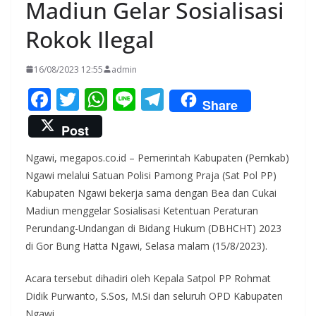
Madiun Gelar Sosialisasi
Rokok Ilegal
16/08/2023 12:55
admin
F
T
W
Li
T
Share
ac
w
h
n
el
Post
e
itt
at
e
e
Ngawi, megapos.co.id – Pemerintah Kabupaten (Pemkab)
b
er
s
gr
Ngawi melalui Satuan Polisi Pamong Praja (Sat Pol PP)
o
A
a
Kabupaten Ngawi bekerja sama dengan Bea dan Cukai
o
p
m
Madiun menggelar Sosialisasi Ketentuan Peraturan
k
p
Perundang-Undangan di Bidang Hukum (DBHCHT) 2023
di Gor Bung Hatta Ngawi, Selasa malam (15/8/2023).
Acara tersebut dihadiri oleh Kepala Satpol PP Rohmat
Didik Purwanto, S.Sos, M.Si dan seluruh OPD Kabupaten
Ngawi.