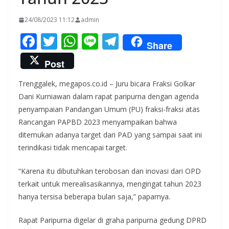
24/08/2023 11:12
admin
F
T
W
Li
T
Share
ac
w
h
n
el
Post
e
itt
at
e
e
Trenggalek, megapos.co.id – Juru bicara Fraksi Golkar
b
er
s
gr
Dani Kurniawan dalam rapat paripurna dengan agenda
o
A
a
penyampaian Pandangan Umum (PU) fraksi-fraksi atas
o
p
m
Rancangan PAPBD 2023 menyampaikan bahwa
k
p
ditemukan adanya target dari PAD yang sampai saat ini
terindikasi tidak mencapai target.
“Karena itu dibutuhkan terobosan dan inovasi dari OPD
terkait untuk merealisasikannya, mengingat tahun 2023
hanya tersisa beberapa bulan saja,” paparnya.
Rapat Paripurna digelar di graha paripurna gedung DPRD