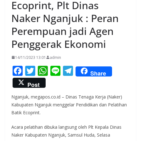
Ecoprint, Plt Dinas
Naker Nganjuk : Peran
Perempuan jadi Agen
Penggerak Ekonomi
14/11/2023 13:01
admin
F
T
W
Li
T
Share
ac
w
h
n
el
Post
e
itt
at
e
e
Nganjuk, megapos.co.id – Dinas Tenaga Kerja (Naker)
b
er
s
gr
Kabupaten Nganjuk menggelar Pendidikan dan Pelatihan
o
A
a
Batik Ecoprint.
o
p
m
Acara pelatihan dibuka langsung oleh Plt Kepala Dinas
k
p
Naker Kabupaten Nganjuk, Samsul Huda, Selasa