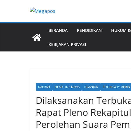
Skip
to
content
BERANDA
PENDIDIKAN
HUKUM &
KEBIJAKAN PRIVASI
DAERAH
HEAD LINE NEWS
NGANJUK
POLITIK & PEMERI
Dilaksanakan Terbuka,
Rapat Pleno Rekapitul
Perolehan Suara Pemi