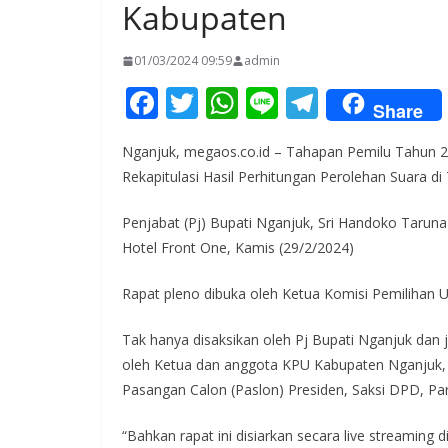
Kabupaten
01/03/2024 09:59
admin
F
T
W
Li
T
Share
ac
w
h
n
el
Nganjuk, megaos.co.id – Tahapan Pemilu Tahun 2
e
itt
at
e
e
Rekapitulasi Hasil Perhitungan Perolehan Suara di
b
er
s
gr
o
A
a
Penjabat (Pj) Bupati Nganjuk, Sri Handoko Tarun
Hotel Front One, Kamis (29/2/2024)
o
p
m
k
p
Rapat pleno dibuka oleh Ketua Komisi Pemilihan
Tak hanya disaksikan oleh Pj Bupati Nganjuk dan j
oleh Ketua dan anggota KPU Kabupaten Nganjuk, 
Pasangan Calon (Paslon) Presiden, Saksi DPD, Part
“Bahkan rapat ini disiarkan secara live streaming