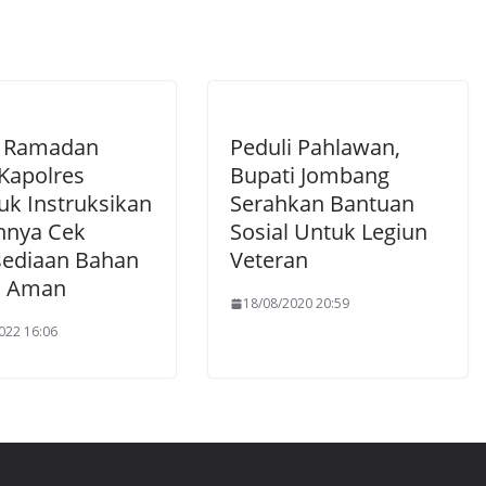
g Ramadan
Peduli Pahlawan,
 Kapolres
Bupati Jombang
uk Instruksikan
Serahkan Bantuan
annya Cek
Sosial Untuk Legiun
sediaan Bahan
Veteran
k Aman
18/08/2020 20:59
022 16:06