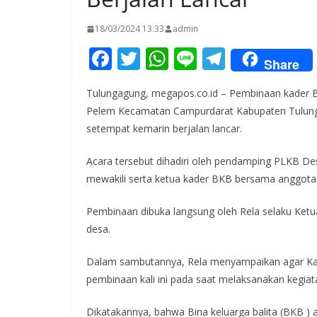
18/03/2024 13:33
admin
F
T
W
Li
T
Share
ac
w
h
n
el
Tulungagung, megapos.co.id – Pembinaan kader 
e
itt
at
e
e
Pelem Kecamatan Campurdarat Kabupaten Tulunga
b
er
s
gr
setempat kemarin berjalan lancar.
o
A
a
Acara tersebut dihadiri oleh pendamping PLKB 
o
p
m
mewakili serta ketua kader BKB bersama anggota
k
p
Pembinaan dibuka langsung oleh Rela selaku Ketua
desa.
Dalam sambutannya, Rela menyampaikan agar Kad
pembinaan kali ini pada saat melaksanakan kegiata
Dikatakannya, bahwa Bina keluarga balita (BKB )