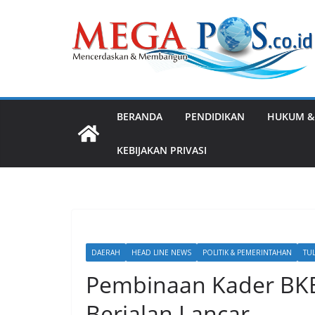
Skip
to
content
BERANDA
PENDIDIKAN
HUKUM &
KEBIJAKAN PRIVASI
DAERAH
HEAD LINE NEWS
POLITIK & PEMERINTAHAN
TU
Pembinaan Kader BK
Berjalan Lancar