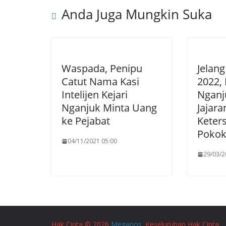
Anda Juga Mungkin Suka
Waspada, Penipu
Jelan
Catut Nama Kasi
2022,
Intelijen Kejari
Nganj
Nganjuk Minta Uang
Jajar
ke Pejabat
Keter
Poko
04/11/2021 05:00
29/03/2
Hak Cipta © 2026
Megapos
. Keseluruhan Hak Cipta.