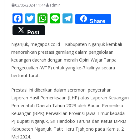
03/05/2024 11:44
admin
F
T
W
Li
T
Share
ac
w
h
n
el
Post
e
itt
at
e
e
Nganjuk, megapos.co.id – Kabupaten Nganjuk kembali
b
er
s
gr
menorehkan prestasi gemilang dalam pengelolaan
o
A
a
keuangan daerah dengan meraih Opini Wajar Tanpa
o
p
m
Pengecualian (WTP) untuk yang ke-7 kalinya secara
k
p
berturut-turut.
Prestasi ini diberikan dalam seremoni penyerahan
Laporan Hasil Pemeriksaan (LHP) atas Laporan Keuangan
Pemerintah Daerah Tahun 2023 oleh Badan Pemeriksa
Keuangan (BPK) Perwakilan Provinsi Jawa Timur kepada
Pj Bupati Nganjuk, Sri Handoko Taruna dan Ketua DPRD
Kabupaten Nganjuk, Tatit Heru Tjahjono pada Kamis, 2
Mei 2024.