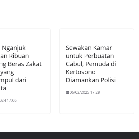
s Nganjuk
Sewakan Kamar
kan Ribuan
untuk Perbuatan
ng Beras Zakat
Cabul, Pemuda di
 yang
Kertosono
mpul dari
Diamankan Polisi
ta
06/03/2025 17:29
024 17:06