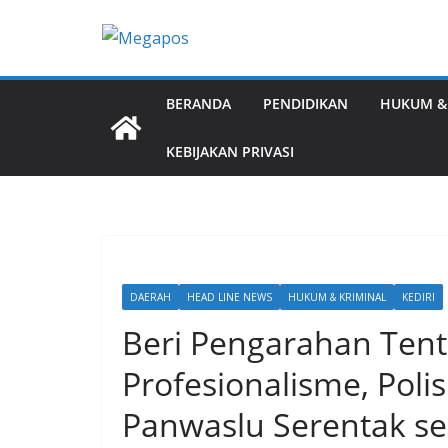
Skip
to
content
BERANDA
PENDIDIKAN
HUKUM &
KEBIJAKAN PRIVASI
DAERAH
HEAD LINE NEWS
HUKUM & KRIMINAL
KEDIRI
Beri Pengarahan Tent
Profesionalisme, Polis
Panwaslu Serentak se