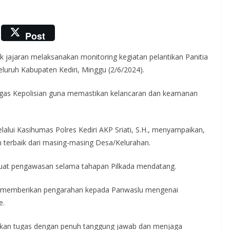
Post
sek jajaran melaksanakan monitoring kegiatan pelantikan Panitia
luruh Kabupaten Kediri, Minggu (2/6/2024).
etugas Kepolisian guna memastikan kelancaran dan keamanan
elalui Kasihumas Polres Kediri AKP Sriati, S.H., menyampaikan,
n terbaik dari masing-masing Desa/Kelurahan.
kuat pengawasan selama tahapan Pilkada mendatang.
ga memberikan pengarahan kepada Panwaslu mengenai
e.
lankan tugas dengan penuh tanggung jawab dan menjaga