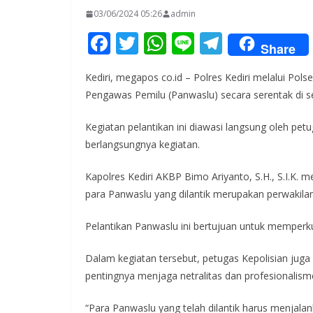
03/06/2024 05:26
admin
F
T
W
Li
T
Share
ac
w
h
n
el
Kediri, megapos co.id – Polres Kediri melalui Pol
e
itt
at
e
e
Pengawas Pemilu (Panwaslu) secara serentak di se
b
er
s
gr
o
A
a
Kegiatan pelantikan ini diawasi langsung oleh p
berlangsungnya kegiatan.
o
p
m
k
p
Kapolres Kediri AKBP Bimo Ariyanto, S.H., S.I.K. m
para Panwaslu yang dilantik merupakan perwakila
Pelantikan Panwaslu ini bertujuan untuk memper
Dalam kegiatan tersebut, petugas Kepolisian ju
pentingnya menjaga netralitas dan profesionalism
“Para Panwaslu yang telah dilantik harus menja