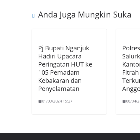
Anda Juga Mungkin Suka
Pj Bupati Nganjuk
Polre
Hadiri Upacara
Salur
Peringatan HUT ke-
Kanto
105 Pemadam
Fitrah
Kebakaran dan
Terku
Penyelamatan
Anggo
01/03/2024 15:27
08/04/2