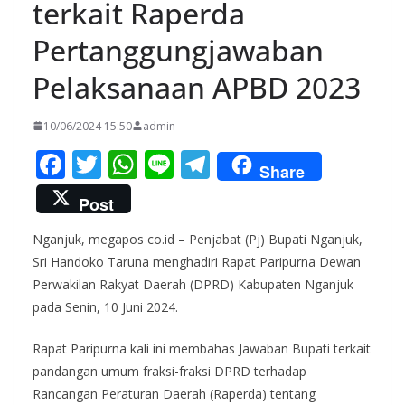
terkait Raperda
Pertanggungjawaban
Pelaksanaan APBD 2023
10/06/2024 15:50
admin
F
T
W
Li
T
Share
ac
w
h
n
el
Post
e
itt
at
e
e
Nganjuk, megapos co.id – Penjabat (Pj) Bupati Nganjuk,
b
er
s
gr
Sri Handoko Taruna menghadiri Rapat Paripurna Dewan
o
A
a
Perwakilan Rakyat Daerah (DPRD) Kabupaten Nganjuk
o
p
m
pada Senin, 10 Juni 2024.
k
p
Rapat Paripurna kali ini membahas Jawaban Bupati terkait
pandangan umum fraksi-fraksi DPRD terhadap
Rancangan Peraturan Daerah (Raperda) tentang