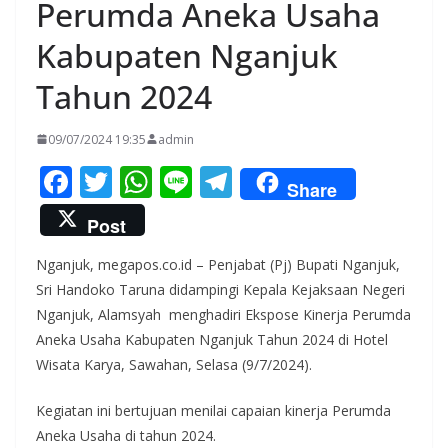
Perumda Aneka Usaha
Kabupaten Nganjuk
Tahun 2024
09/07/2024 19:35
admin
F
T
W
Li
T
Share
ac
w
h
n
el
Post
e
itt
at
e
e
Nganjuk, megapos.co.id – Penjabat (Pj) Bupati Nganjuk,
b
er
s
gr
Sri Handoko Taruna didampingi Kepala Kejaksaan Negeri
o
A
a
Nganjuk, Alamsyah menghadiri Ekspose Kinerja Perumda
o
p
m
Aneka Usaha Kabupaten Nganjuk Tahun 2024 di Hotel
k
p
Wisata Karya, Sawahan, Selasa (9/7/2024).
Kegiatan ini bertujuan menilai capaian kinerja Perumda
Aneka Usaha di tahun 2024.