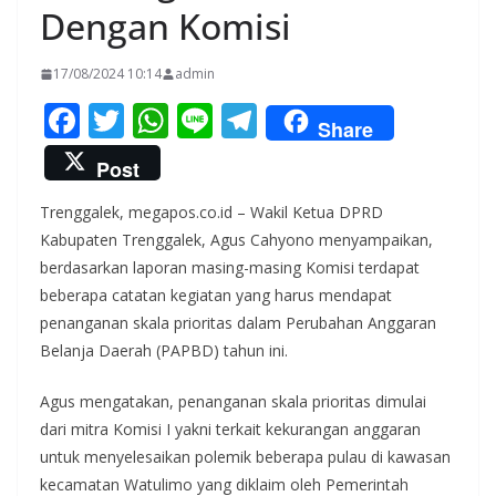
Dengan Komisi
17/08/2024 10:14
admin
F
T
W
Li
T
Share
ac
w
h
n
el
Post
e
itt
at
e
e
Trenggalek, megapos.co.id – Wakil Ketua DPRD
b
er
s
gr
Kabupaten Trenggalek, Agus Cahyono menyampaikan,
o
A
a
berdasarkan laporan masing-masing Komisi terdapat
o
p
m
beberapa catatan kegiatan yang harus mendapat
k
p
penanganan skala prioritas dalam Perubahan Anggaran
Belanja Daerah (PAPBD) tahun ini.
Agus mengatakan, penanganan skala prioritas dimulai
dari mitra Komisi I yakni terkait kekurangan anggaran
untuk menyelesaikan polemik beberapa pulau di kawasan
kecamatan Watulimo yang diklaim oleh Pemerintah