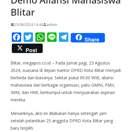
Blitar
23/08/2024 14:44
admin
F
T
W
Li
T
Share
ac
w
h
n
el
Post
e
itt
at
e
e
b
er
s
gr
Blitar, megapos.co.id – Pada Jumat pagi, 23 Agustus
2024, suasana di depan Kantor DPRD Kota Blitar menjadi
o
A
a
berbeda dari biasanya. Sekitar pukul 09.00 WIB, aliansi
o
p
m
mahasiswa dari berbagai organisasi, yaitu GMNI, PMII,
k
p
IMM, dan HMI, berkumpul untuk menyuarakan aspirasi
mereka.
Menariknya, aksi ini dilakukan hanya setengah jam
setelah pelantikan 25 anggota DPRD Kota Blitar yang
baru terpilih.