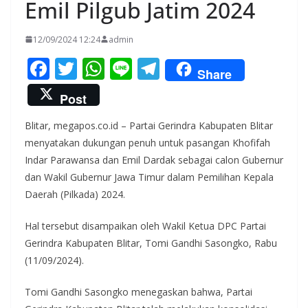
Emil Pilgub Jatim 2024
12/09/2024 12:24
admin
F
T
W
Li
T
Share
ac
w
h
n
el
Post
e
itt
at
e
e
Blitar, megapos.co.id – Partai Gerindra Kabupaten Blitar
b
er
s
gr
menyatakan dukungan penuh untuk pasangan Khofifah
o
A
a
Indar Parawansa dan Emil Dardak sebagai calon Gubernur
o
p
m
dan Wakil Gubernur Jawa Timur dalam Pemilihan Kepala
k
p
Daerah (Pilkada) 2024.
Hal tersebut disampaikan oleh Wakil Ketua DPC Partai
Gerindra Kabupaten Blitar, Tomi Gandhi Sasongko, Rabu
(11/09/2024).
Tomi Gandhi Sasongko menegaskan bahwa, Partai