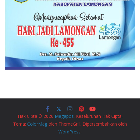
Hak Cipta © 2026
Megapos
. Keseluruhan Hak Cipta.
Tema:
ColorMag
oleh ThemeGrill. Dipersembahkan oleh
WordPress
.