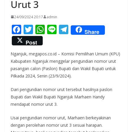
Urut 3
24/09/2024 20:17
admin
F
T
W
Li
T
Share
ac
w
h
n
el
Post
e
itt
at
e
e
Nganjuk, megapos.co.id – Komisi Pemilihan Umum (KPU)
b
er
s
gr
Kabupaten Nganjuk menggelar pengundian nomor urut
o
A
a
pasangan calon (Paslon) Bupati dan Wakil Bupati untuk
o
p
m
Pilkada 2024, Senin (23/9/2024).
k
p
Dari pengundian nomor urut tersebut hasilnya paslon
Bupati dan Wakil Bupati Nganjuk Marhaen Handy
mendapat nomor urut 3.
Usai pengundian nomor urut, Marhaen berkeyakinan
dengan perolehan nomor urut 3 sesuai harapan.