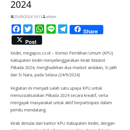
2024
25/09/2024 16:13
admin
F
T
W
Li
T
Share
ac
w
h
n
el
Post
e
itt
at
e
e
Kediri, megapos.co.id – Komisi Pemilihan Umum (KPU)
b
er
s
gr
Kabupaten Kediri menyelenggarakan Kirab Maskot
o
A
a
Pilkada 2024, menghadirkan dua maskot andalan, Si Jalih
o
p
m
dan Si Nara, pada Selasa (24/9/2024)
k
p
Kegiatan ini menjadi salah satu upaya KPU untuk
mensosialisasikan Pilkada 2024 secara kreatif, serta
mengajak masyarakat untuk aktif berpartisipasi dalam
pemilu mendatang.
Kirab dimulai dari kantor KPU Kabupaten Kediri, dengan