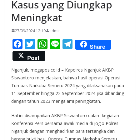
Kasus yang Diungkap
Meningkat
27/09/2024 12:19
admin
F
T
W
Li
T
Share
ac
w
h
n
el
Post
e
itt
at
e
e
Nganjuk, megapos.co.id – Kapolres Nganjuk AKBP
b
er
s
gr
Siswantoro menjelaskan, bahwa hasil operasi Operasi
o
A
a
Tumpas Narkoba Semeru 2024 yang dilaksanakan pada
o
p
m
11 September hingga 22 September 2024 jika dibanding
k
p
dengan tahun 2023 mengalami peningkatan.
Hal ini disampaikan AKBP Siswantoro dalam kegiatan
Konferensi Pers bersama awak media di joglo Polres
Nganjuk dengan menghadirkan para tersangka dan
barang bukti hasil Operasi Tumpas Narkoba Semeru