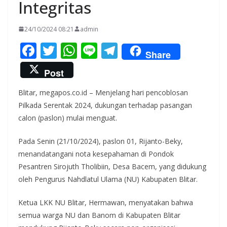
Integritas
24/10/2024 08:21
admin
F
T
W
Li
T
Share
ac
w
h
n
el
Post
e
itt
at
e
e
Blitar, megapos.co.id – Menjelang hari pencoblosan
b
er
s
gr
Pilkada Serentak 2024, dukungan terhadap pasangan
o
A
a
calon (paslon) mulai menguat.
o
p
m
Pada Senin (21/10/2024), paslon 01, Rijanto-Beky,
k
p
menandatangani nota kesepahaman di Pondok
Pesantren Sirojuth Tholibiin, Desa Bacem, yang didukung
oleh Pengurus Nahdlatul Ulama (NU) Kabupaten Blitar.
Ketua LKK NU Blitar, Hermawan, menyatakan bahwa
semua warga NU dan Banom di Kabupaten Blitar