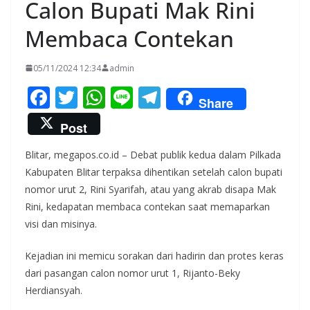
Calon Bupati Mak Rini
Membaca Contekan
05/11/2024 12:34
admin
F
T
W
Li
T
Share
ac
w
h
n
el
Post
e
itt
at
e
e
Blitar, megapos.co.id – Debat publik kedua dalam Pilkada
b
er
s
gr
Kabupaten Blitar terpaksa dihentikan setelah calon bupati
o
A
a
nomor urut 2, Rini Syarifah, atau yang akrab disapa Mak
o
p
m
Rini, kedapatan membaca contekan saat memaparkan
k
p
visi dan misinya.
Kejadian ini memicu sorakan dari hadirin dan protes keras
dari pasangan calon nomor urut 1, Rijanto-Beky
Herdiansyah.