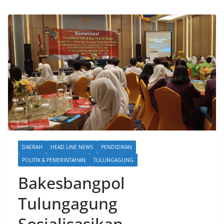
DAERAH
HEAD LINE NEWS
PENDIDIKAN
POLITIK & PEMERINTAHAN
TULUNGAGUNG
Bakesbangpol
Tulungagung
Sosialisasikan