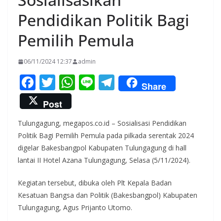
Pendidikan Politik Bagi
Pemilih Pemula
06/11/2024 12:37
admin
F
T
W
Li
T
Share
ac
w
h
n
el
Post
e
itt
at
e
e
Tulungagung, megapos.co.id – Sosialisasi Pendidikan
b
er
s
gr
Politik Bagi Pemilih Pemula pada pilkada serentak 2024
o
A
a
digelar Bakesbangpol Kabupaten Tulungagung di hall
o
p
m
lantai II Hotel Azana Tulungagung, Selasa (5/11/2024).
k
p
Kegiatan tersebut, dibuka oleh Plt Kepala Badan
Kesatuan Bangsa dan Politik (Bakesbangpol) Kabupaten
Tulungagung, Agus Prijanto Utomo.