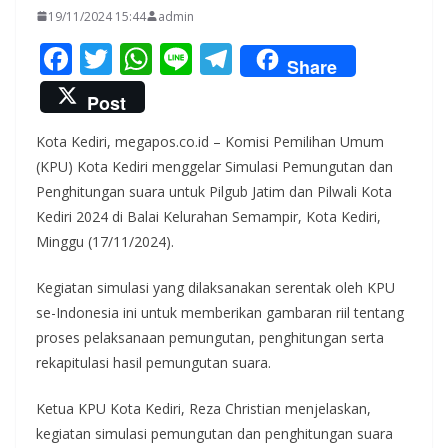
19/11/2024 15:44
admin
F
T
W
Li
T
Share
ac
w
h
n
el
Post
e
itt
at
e
e
Kota Kediri, megapos.co.id – Komisi Pemilihan Umum
b
er
s
gr
(KPU) Kota Kediri menggelar Simulasi Pemungutan dan
o
A
a
Penghitungan suara untuk Pilgub Jatim dan Pilwali Kota
o
p
m
Kediri 2024 di Balai Kelurahan Semampir, Kota Kediri,
k
p
Minggu (17/11/2024).
Kegiatan simulasi yang dilaksanakan serentak oleh KPU
se-Indonesia ini untuk memberikan gambaran riil tentang
proses pelaksanaan pemungutan, penghitungan serta
rekapitulasi hasil pemungutan suara.
Ketua KPU Kota Kediri, Reza Christian menjelaskan,
kegiatan simulasi pemungutan dan penghitungan suara