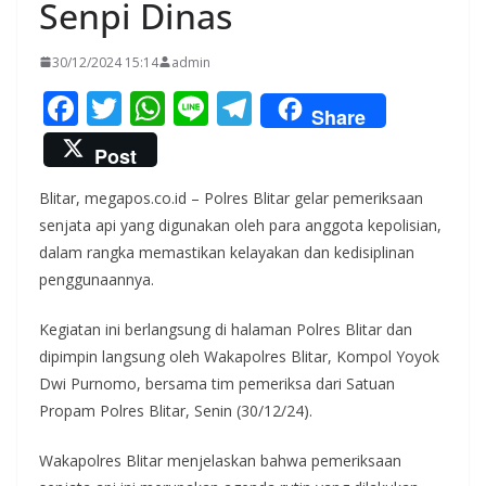
Senpi Dinas
30/12/2024 15:14
admin
F
T
W
Li
T
Share
ac
w
h
n
el
Post
e
itt
at
e
e
Blitar, megapos.co.id – Polres Blitar gelar pemeriksaan
b
er
s
gr
senjata api yang digunakan oleh para anggota kepolisian,
o
A
a
dalam rangka memastikan kelayakan dan kedisiplinan
o
p
m
penggunaannya.
k
p
Kegiatan ini berlangsung di halaman Polres Blitar dan
dipimpin langsung oleh Wakapolres Blitar, Kompol Yoyok
Dwi Purnomo, bersama tim pemeriksa dari Satuan
Propam Polres Blitar, Senin (30/12/24).
Wakapolres Blitar menjelaskan bahwa pemeriksaan