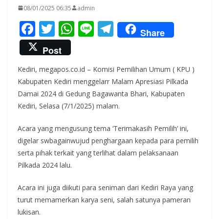
08/01/2025 06:35
admin
F
T
W
Li
T
Share
ac
w
h
n
el
Post
e
itt
at
e
e
Kediri, megapos.co.id – Komisi Pemilihan Umum ( KPU )
b
er
s
gr
Kabupaten Kediri menggelarr Malam Apresiasi Pilkada
o
A
a
Damai 2024 di Gedung Bagawanta Bhari, Kabupaten
o
p
m
Kediri, Selasa (7/1/2025) malam.
k
p
Acara yang mengusung tema ‘Terimakasih Pemilih’ ini,
digelar swbagainwujud penghargaan kepada para pemilih
serta pihak terkait yang terlihat dalam pelaksanaan
Pilkada 2024 lalu.
Acara ini juga diikuti para seniman dari Kediri Raya yang
turut memamerkan karya seni, salah satunya pameran
lukisan.