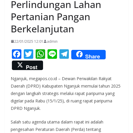
Perlindungan Lahan
Pertanian Pangan
Berkelanjutan
22/01/2025 12:01
admin
F
T
W
Li
T
Share
ac
w
h
n
el
Post
e
itt
at
e
e
Nganjuk, megapos.co.id – Dewan Perwakilan Rakyat
b
er
s
gr
Daerah (DPRD) Kabupaten Nganjuk memulai tahun 2025
o
A
a
dengan langkah strategis melalui rapat paripurna yang
o
p
m
digelar pada Rabu (15/1/25), di ruang rapat paripurna
k
p
DPRD Nganjuk.
Salah satu agenda utama dalam rapat ini adalah
pengesahan Peraturan Daerah (Perda) tentang