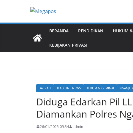
Skip
to
content
BERANDA
PENDIDIKAN
HUKUM &
KEBIJAKAN PRIVASI
DAERAH
HEAD LINE NEWS
HUKUM & KRIMINAL
NGANJU
Diduga Edarkan Pil L
Diamankan Polres Ng
26/01/2025 09:34
admin