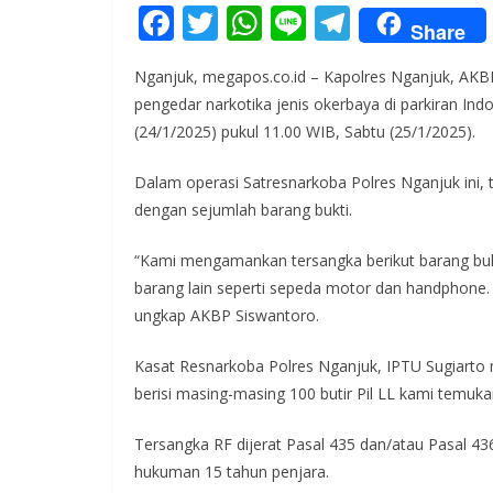
F
T
W
Li
T
Share
ac
w
h
n
el
Nganjuk, megapos.co.id – Kapolres Nganjuk, AK
e
itt
at
e
e
pengedar narkotika jenis okerbaya di parkiran I
b
er
s
gr
(24/1/2025) pukul 11.00 WIB, Sabtu (25/1/2025).
o
A
a
Dalam operasi Satresnarkoba Polres Nganjuk ini, 
o
p
m
dengan sejumlah barang bukti.
k
p
“Kami mengamankan tersangka berikut barang bukti be
barang lain seperti sepeda motor dan handphone.
ungkap AKBP Siswantoro.
Kasat Resnarkoba Polres Nganjuk, IPTU Sugiarto 
berisi masing-masing 100 butir Pil LL kami temuka
Tersangka RF dijerat Pasal 435 dan/atau Pasal 
hukuman 15 tahun penjara.