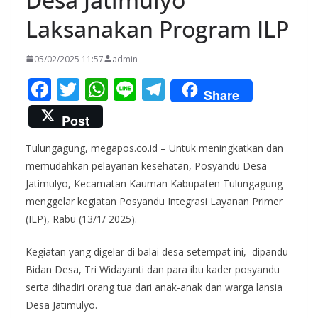
Laksanakan Program ILP
05/02/2025 11:57
admin
F
T
W
Li
T
Share
ac
w
h
n
el
Post
e
itt
at
e
e
Tulungagung, megapos.co.id – Untuk meningkatkan dan
b
er
s
gr
memudahkan pelayanan kesehatan, Posyandu Desa
o
A
a
Jatimulyo, Kecamatan Kauman Kabupaten Tulungagung
o
p
m
menggelar kegiatan Posyandu Integrasi Layanan Primer
k
p
(ILP), Rabu (13/1/ 2025).
Kegiatan yang digelar di balai desa setempat ini, dipandu
Bidan Desa, Tri Widayanti dan para ibu kader posyandu
serta dihadiri orang tua dari anak-anak dan warga lansia
Desa Jatimulyo.