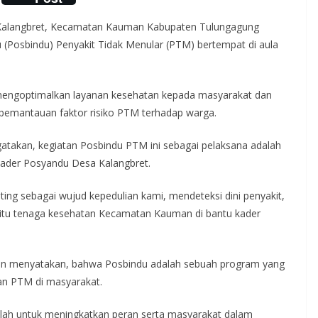
 Kalangbret, Kecamatan Kauman Kabupaten Tulungagung
Posbindu) Penyakit Tidak Menular (PTM) bertempat di aula
d mengoptimalkan layanan kesehatan kepada masyarakat dan
 pemantauan faktor risiko PTM terhadap warga.
atakan, kegiatan Posbindu PTM ini sebagai pelaksana adalah
der Posyandu Desa Kalangbret.
ing sebagai wujud kepedulian kami, mendeteksi dini penyakit,
yaitu tenaga kesehatan Kecamatan Kauman di bantu kader
n menyatakan, bahwa Posbindu adalah sebuah program yang
an PTM di masyarakat.
lah untuk meningkatkan peran serta masyarakat dalam