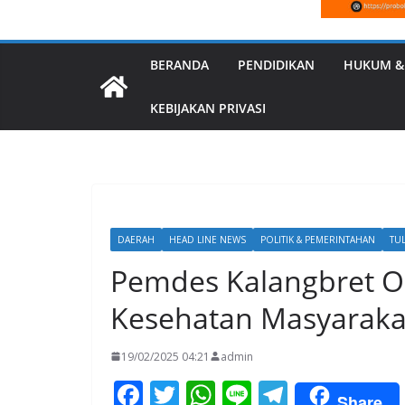
BERANDA
PENDIDIKAN
HUKUM &
KEBIJAKAN PRIVASI
DAERAH
HEAD LINE NEWS
POLITIK & PEMERINTAHAN
TU
Pemdes Kalangbret O
Kesehatan Masyaraka
19/02/2025 04:21
admin
F
T
W
Li
T
Share