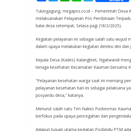
ac
w
h
n
el
Tulungagung, megapos.co.id – Pemerintah Desa
e
itt
at
e
e
melaksanakan Pelayanan Pos Pembinaan Terpadu (
b
er
s
gr
balai desa setempat, Selasa pagi (18/2/2025).
o
A
a
Kegiatan pelayanan ini sebagai salah satu wuju
o
p
m
dalam upaya melakukan kegiatan deteksi dini dan
k
p
Kepala Desa (Kades) Kalangbret, Ngatwandi meng
tenaga kesehatan Kecamatan Kauman bersama Ka
“Pelayanan kesehatan warga saat ini memang pent
pelayanan kesehatan hari ini sebagai pelaksana 
posyandu desa,” katanya.
Menurut salah satu Tim Nakes Puskesmas Kauma
berfokus pada upaya pencegahan dan pengendali
Adapun tujuan utama kegiatan Posbindu PTM ada