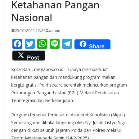
Ketahanan Pangan
Nasional
25/02/2025 12:24
admin
F
T
W
Li
T
Share
ac
w
h
n
el
Post
e
itt
at
e
e
Kota Baru, megapos.co.id – Upaya memperkuat
b
er
s
gr
ketahanan pangan dan mendukung program makan
o
A
a
bergizi gratis, Polri secara serentak meluncurkan program
o
p
m
Pekarangan Pangan Lestari (P2L) Melalui Pendekatan
k
p
Terintegrasi dan Berkelanjutan.
Program tersebut terpusat di Akademi Kepolisian (Akpol)
Semarang dan dibuka langsung oleh Ny. Juliati Listyo Sigit
dengan diikuti seluruh jajaran Polda dan Polres melalui
Zoom Meeting pada Senin (24/2/2025).