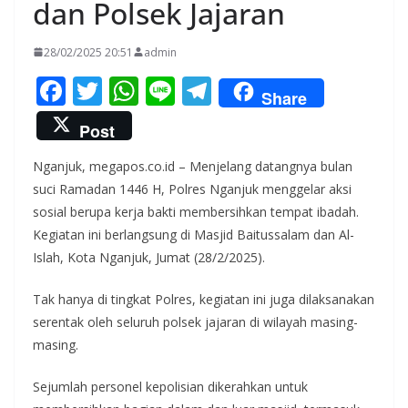
dan Polsek Jajaran
28/02/2025 20:51
admin
F
T
W
Li
T
Share
ac
w
h
n
el
Post
e
itt
at
e
e
Nganjuk, megapos.co.id – Menjelang datangnya bulan
b
er
s
gr
suci Ramadan 1446 H, Polres Nganjuk menggelar aksi
o
A
a
sosial berupa kerja bakti membersihkan tempat ibadah.
o
p
m
Kegiatan ini berlangsung di Masjid Baitussalam dan Al-
k
p
Islah, Kota Nganjuk, Jumat (28/2/2025).
Tak hanya di tingkat Polres, kegiatan ini juga dilaksanakan
serentak oleh seluruh polsek jajaran di wilayah masing-
masing.
Sejumlah personel kepolisian dikerahkan untuk