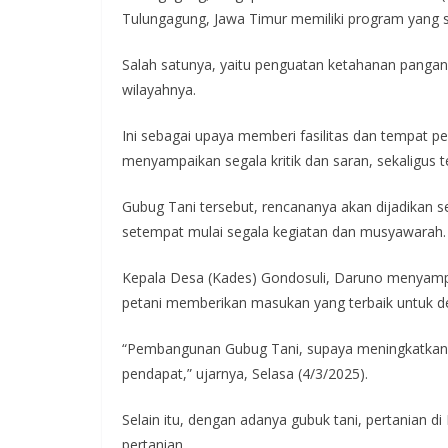
e
itt
at
e
e
Tulungagung, Jawa Timur memiliki program yang s
b
er
s
gr
o
A
a
Salah satunya, yaitu penguatan ketahanan panga
wilayahnya.
o
p
m
k
p
Ini sebagai upaya memberi fasilitas dan tempat 
menyampaikan segala kritik dan saran, sekaligus 
Gubug Tani tersebut, rencananya akan dijadikan
setempat mulai segala kegiatan dan musyawarah.
Kepala Desa (Kades) Gondosuli, Daruno menyamp
petani memberikan masukan yang terbaik untuk d
“Pembangunan Gubug Tani, supaya meningkatkan ke
pendapat,” ujarnya, Selasa (4/3/2025).
Selain itu, dengan adanya gubuk tani, pertanian d
pertanian.