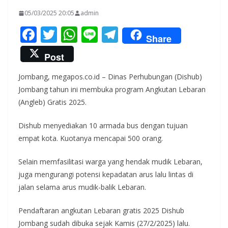
05/03/2025 20:05
admin
F
T
W
Li
T
Share
ac
w
h
n
el
Post
e
itt
at
e
e
Jombang, megapos.co.id – Dinas Perhubungan (Dishub)
b
er
s
gr
Jombang tahun ini membuka program Angkutan Lebaran
o
A
a
(Angleb) Gratis 2025.
o
p
m
Dishub menyediakan 10 armada bus dengan tujuan
k
p
empat kota. Kuotanya mencapai 500 orang.
Selain memfasilitasi warga yang hendak mudik Lebaran,
juga mengurangi potensi kepadatan arus lalu lintas di
jalan selama arus mudik-balik Lebaran.
Pendaftaran angkutan Lebaran gratis 2025 Dishub
Jombang sudah dibuka sejak Kamis (27/2/2025) lalu.