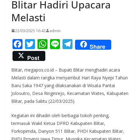
Blitar Hadiri Upacara
Melasti
22/03/2025 16:42
admin
F
T
W
Li
T
Share
ac
w
h
n
el
Post
e
itt
at
e
e
Blitar, megapos.co.id – Bupati Blitar menghadiri acara
b
er
s
gr
Melasti dalam rangka menyambut Hari Raya Nyepi Tahun
o
A
a
Baru Saka 1947 yang dilaksanakan di Wisata Pantai
o
p
m
Jolosutro, Desa Ringinrejo, Kecamatan Wates, Kabupaten
k
p
Blitar, pada Sabtu (22/03/2025).
Kegiatan ini dihadiri oleh berbagai tokoh penting,
termasuk Wakil Ketua DPRD Kabupaten Blitar,
Forkopimda, Danyon 511 Blitar, PHDI Kabupaten Blitar,
PHDI Provinsi Jawa Timur, Muspika Kecamatan Wates,