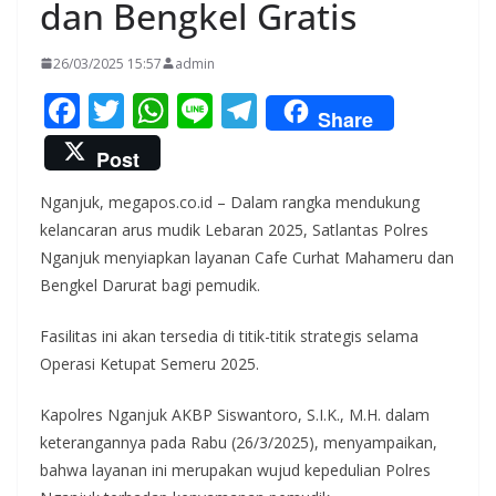
dan Bengkel Gratis
26/03/2025 15:57
admin
F
T
W
Li
T
Share
ac
w
h
n
el
Post
e
itt
at
e
e
Nganjuk, megapos.co.id – Dalam rangka mendukung
b
er
s
gr
kelancaran arus mudik Lebaran 2025, Satlantas Polres
o
A
a
Nganjuk menyiapkan layanan Cafe Curhat Mahameru dan
o
p
m
Bengkel Darurat bagi pemudik.
k
p
Fasilitas ini akan tersedia di titik-titik strategis selama
Operasi Ketupat Semeru 2025.
Kapolres Nganjuk AKBP Siswantoro, S.I.K., M.H. dalam
keterangannya pada Rabu (26/3/2025), menyampaikan,
bahwa layanan ini merupakan wujud kepedulian Polres