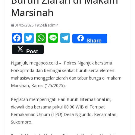
Marsinah
01/05/2025 19:24
admin
F
T
W
Li
T
Share
ac
w
h
n
el
Post
e
itt
at
e
e
Nganjuk, megapos.co.id – Polres Nganjuk bersama
b
er
s
gr
Forkopimda dan berbagai serikat buruh serta elemen
o
A
a
mahasiswa menggelar ziarah dan tabur bunga di makam
o
p
m
Marsinah, Kamis (1/5/2025).
k
p
Kegiatan memperingati Hari Buruh Internasional ini,
diawali doa bersama pukul 08.00 WIB di Tempat
Pemakaman Umum (TPU) Desa Nglundo, Kecamatan
Sukomoro.