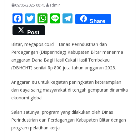
09/05/2025 08:45
admin
F
T
W
Li
T
Share
ac
w
h
n
el
Post
e
itt
at
e
e
Blitar, megapos.co.id – Dinas Perindustrian dan
b
er
s
gr
Perdagangan (Disperindag) Kabupaten Blitar menerima
o
A
a
anggaran Dana Bagi Hasil Cukai Hasil Tembakau
o
p
m
(DBHCHT) senilai Rp 800 juta tahun anggaran 2025.
k
p
Anggaran itu untuk kegiatan peningkatan keterampilan
dan daya saing masyarakat di tengah gempuran dinamika
ekonomi global.
Salah satunya, program yang dilakukan oleh Dinas
Perindustrian dan Perdagangan Kabupaten Blitar dengan
program pelatihan kerja.