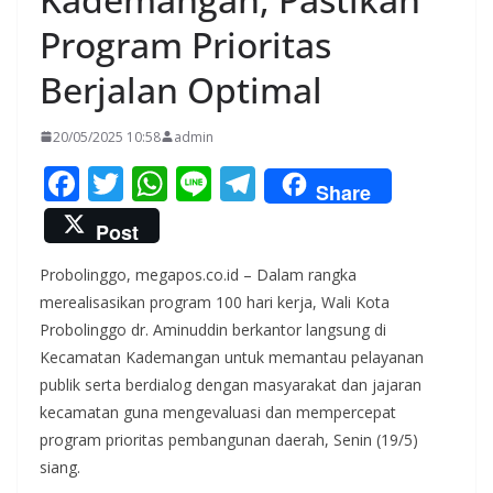
Program Prioritas
Berjalan Optimal
20/05/2025 10:58
admin
F
T
W
Li
T
Share
ac
w
h
n
el
Post
e
itt
at
e
e
Probolinggo, megapos.co.id – Dalam rangka
b
er
s
gr
merealisasikan program 100 hari kerja, Wali Kota
o
A
a
Probolinggo dr. Aminuddin berkantor langsung di
o
p
m
Kecamatan Kademangan untuk memantau pelayanan
k
p
publik serta berdialog dengan masyarakat dan jajaran
kecamatan guna mengevaluasi dan mempercepat
program prioritas pembangunan daerah, Senin (19/5)
siang.